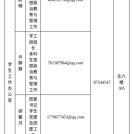
想政
楠
治教
育与
管理
工作
学工
组组
长
本科
许
生思
静
761387964@qq.com
学
想政
静
生
治教
工
东六
育与
作
87544547
楼
管理
办
305
工作
公
团委
室
书记
胡
学生
馨
党建
1770677453@qq.com
月
及团
建工