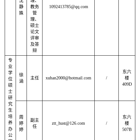
沈
理、
静
教务
1092413785@qq.com
姝
管
理、
硕士
论文
评审
及答
辩
专
业
东六
学
徐
主任
xuhan2000@hotmail.com
/
楼
位
涵
409D
硕
士
研
究
生
培
周
东六
副主
养
婷
ztt_hust@126.com
/
楼
任
办
婷
507B
公