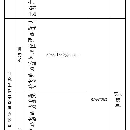
排、
培养
计划
主任
教学
教
改、
招生
谭
管
秀
546521540@qq.com
理、
英
学籍
管
研
理、
究
学位
生
管理
教
东六
研究
学
87557253
楼
生教
管
301
学管
理
理
办
学籍
公
管
室