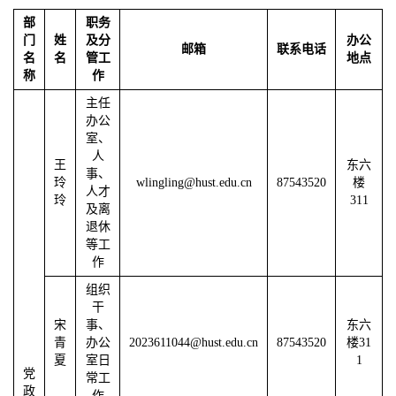
部
职务
门
姓
及分
办公
邮箱
联系电话
名
名
管工
地点
称
作
主任
办公
室、
人
王
东六
事、
玲
wlingling@hust.edu.cn
87543520
楼
人才
玲
311
及离
退休
等工
作
组织
干
宋
事、
东六
青
办公
2023611044@hust.edu.cn
87543520
楼31
夏
室日
1
党
常工
政
作