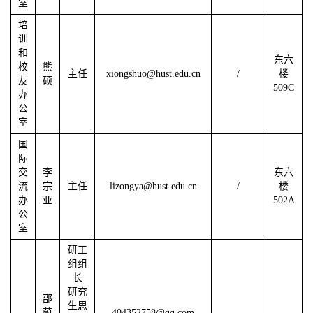
室
培
训
和
东六
校
熊
主任
xiongshuo@hust.edu.cn
/
楼
友
硕
509C
办
公
室
国
际
交
李
东六
流
宗
主任
lizongya@hust.edu.cn
/
楼
办
亚
502A
公
室
研工
组组
长
研究
邵
生思
蔚
404352758@qq.com