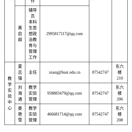
作
辅导
员
本科
黄
生思
启
想政
2995817117@qq.com
超
治教
育与
管理
工作
夏
东六
志
主任
xiazq@hust.edu.cn
87542747
楼
强
210
教
学
刘
教学
东六
实
海
实验
958883479@qq.com
87542747
楼
验
通
管理
206
中
心
娄
教学
东六
艳
实验
466681714@qq.com
87542747
楼
雪
管理
208