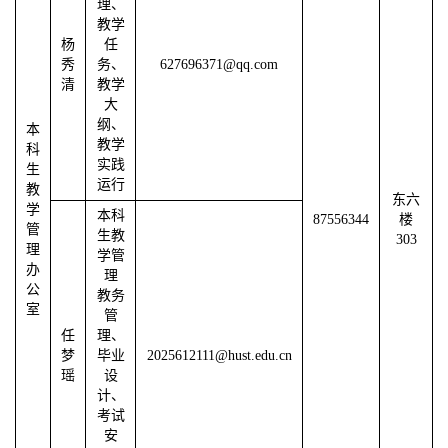
理、
教学
杨
任
秀
务、
627696371@qq.com
清
教学
大
纲、
本
教学
科
实践
生
运行
教
东六
学
本科
87556344
楼
管
生教
303
理
学管
办
理
公
教务
室
管
任
理、
梦
毕业
2025612111@hust.edu.cn
瑶
设
计、
考试
安