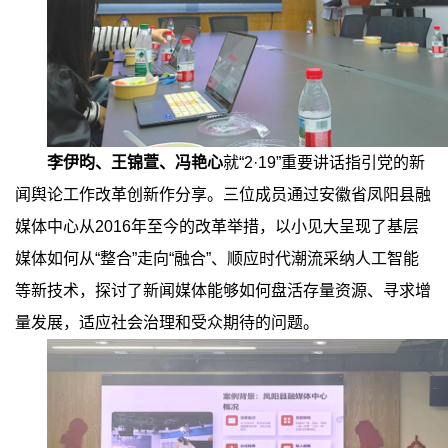
李伊昀、王锦萱、冯艳心
就
“2·19”
重要讲话指引党的新
闻舆论工作改革创新作分享。三位成员通过安徽省凤阳县融
媒体中心从
2016
年至今的改革举措，以小见大呈现了基层
媒体如何从
“
整合
”
走向
“
融合
”
、顺应时代潮流采纳人工智能
等新技术，探讨了新闻媒体能够如何盘活存量资源、寻求增
量发展，适应社会治理和受众期待的问题。