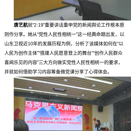
唐艺航
就
“2·19”
重要讲话重申党的新闻舆论工作根本原
则作分享。她从
“
党性人民性相统一
”
这一经典命题出发，以
山东卫视近
10
年的发展历程为例，分析了该媒体如何在
“
以
人民为创作主体
”“
搭建人民愿意登上的舞台
”“
创作人民群众
喜闻乐见的内容
”
三大方向做实党性人民性相统一的要求，
并就如何借助学习内容筹备微党课分享了心得体会。