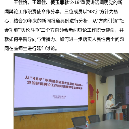
王佳怡、王颂佳、姜玉菲
就
“2·19”
重要讲话阐明党的新
闻舆论工作职责使命作分享。三位成员以
“48
字
”
方针为核
心，结合
10
年来的新闻报道典例进行分析，从
“
方向引领
”“
社
会功能
”“
舆论斗争
”
三个方向领会新闻舆论工作职责使命，并
就如何平衡导向与传播力、如何进一步落实人民性两个问题
同在座师生进行延伸讨论。