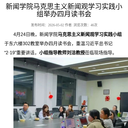
新闻学院马克思主义新闻观学习实践小
组举办四月读书会
发布时间：2026-05-02 作者: 浏览次数：
46
次
4
月
24
日晚，新闻学院
马克思主义新闻观学习实践小组
于东六楼
302
教室举办四月读书会，重温习近平总书记
“2·19”
重要讲话，
小组指导教师刘洁教授
莅临现场指导。