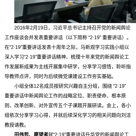
2016
年
2
月
19
日，习近平总书记主持召开党的新闻舆论
工作座谈会并发表重要讲话（以下简称
“2·19”
重要讲话）。
在
“2·19”
重要讲话发表十周年之际，马新观学习实践小组以
深入学习
“2·19”
重要讲话精神、梳理十年来党的新闻舆论工
作发展新成果为主线开展集中研学，分享学习感悟，聆听指
导教师点评，同时为后续微党课建设工作夯实基础。
小组全体
12
名成员按研究兴趣自主分组，围绕
“2·19”
重要讲话中新闻舆论工作的战略定位、职责使命、根本原
则、改革创新、对外宣传五个子课题开展研读。会上，各小
组依次分享学习心得，并就后续深化学习的相关问题向刘洁
教授请教。
田伟哲、廖望者
就
“2·19”
重要讲话升华党的新闻舆论工