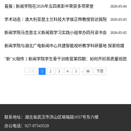
喜报 | 新闻学院在2026年五四表彰中荣获多项荣誉
2026-05-04
学术动态｜澳大利亚昆士兰科技大学侯正晔教授到访我院
2026-05-03
新闻学院马克思主义新闻观学习实践小组举办四月读书会
2026-05-02
新闻学院与湖北广电新闻中心共建智能视听教学科研基地 探索校媒
协同育人常态化新模式
2026-04-30
“新”火相传丨新闻学院学生骨干训练营第四期：如何开好高质量班团
会
2026-04-29
...
上页
1
2
3
4
5
96
下页
联系地址：湖北省武汉市洪山区珞喻路1037号东六楼
办公电话
：027-87543520