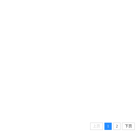
上页
1
2
下页