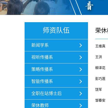
师资队伍
荣休
新闻学系
王维真
视听传播系
王洪
柳泽花
策略传播系
彭巧莲
智能传播系
饶军
全职在站博士后
邹春安
荣休教师