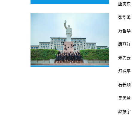
唐志东
张华鸣
万哲华
唐燕红
朱先云
舒咏平
石长顺
吴优兰
赵振宇