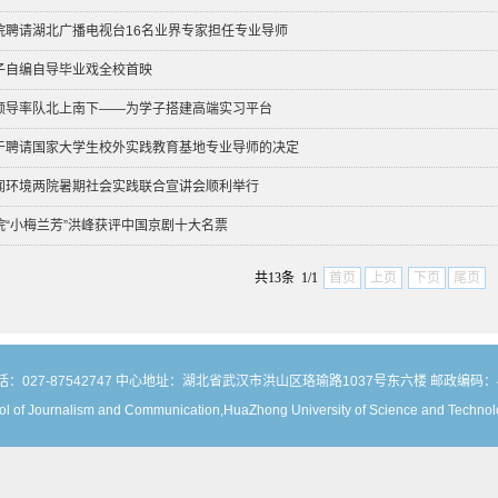
院聘请湖北广播电视台16名业界专家担任专业导师
子自编自导毕业戏全校首映
领导率队北上南下——为学子搭建高端实习平台
于聘请国家大学生校外实践教育基地专业导师的决定
闻环境两院暑期社会实践联合宣讲会顺利举行
院“小梅兰芳”洪峰获评中国京剧十大名票
共13条 1/1
首页
上页
下页
尾页
：027-87542747 中心地址：湖北省武汉市洪山区珞瑜路1037号东六楼 邮政编码：4
l of Journalism and Communication,HuaZhong University of Science and Technolo